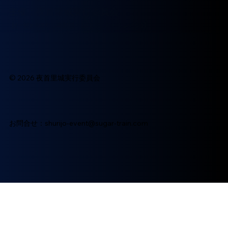
​主催：夜首里城実行委員会
​【(一財)沖縄美ら島財団・(株)シュガートレイン)】
© 2026 夜首里城実行委員会
お問合せ：
shurijo-event@sugar-train.com