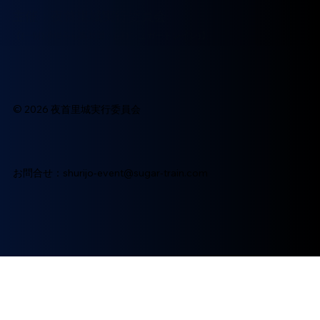
​主催：夜首里城実行委員会
​【(一財)沖縄美ら島財団・(株)シュガートレイン)】
© 2026 夜首里城実行委員会
お問合せ：
shurijo-event@sugar-train.com